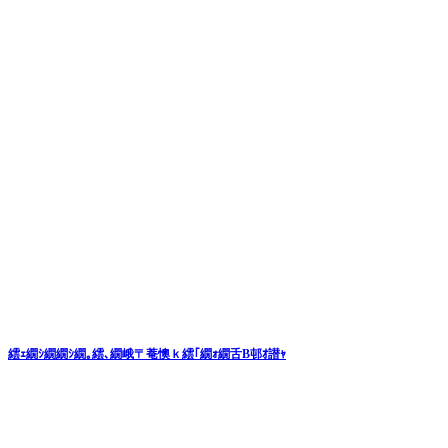
繧ｪ繝ｼ繝繝ｼ繝｡繧､繝峨〒菴懊ｋ繧｢繝ｫ繝舌Β邨ｵ譛ｬ