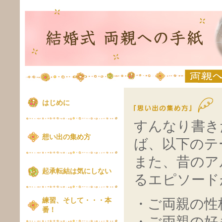
はじめに
すんなり書き
想い出の集め方
ば、以下のテ
また、昔のア
起承転結は気にしない
るエピソード
・ご両親の性
練習、そして・・・本
番！
・ご両親の好