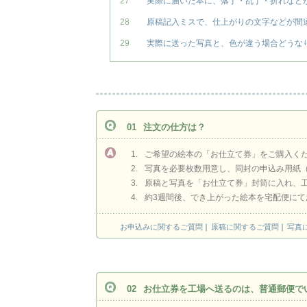
27
実際に届いた本に、落丁・乱丁・折れなど
28
原稿記入ミスで、仕上がりの文字などが間
29
実際に送った写真と、色が違う場合どうな
01
注文の仕方は？
1.
ご希望の絵本の「お仕立て券」をご購入く
2.
写真を必要枚数用意し、同封の申込み用紙
3.
原稿と写真を「お仕立て券」封筒に入れ、
4.
約3週間後、でき上がった絵本を宅配便にて
お申込みに関するご質問
原稿に関するご質問
写真
02
お仕立券を工場へ送るのは、普通郵便で