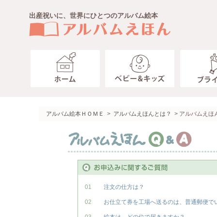
出産祝いに、世界にひとつのアルバム絵本
ベビー キッズ
ブライダル
ペット
趣味・その他
わたしたち
ガイド
アルバム絵本ＨＯＭＥ
>
アルバムえほんとは？
> アルバムえほ
製本タイプ
ジャケットアルバム
お客様のこえ
送料・お支払いについて
ベビー
額タイプ
ありがとうの本・趣味の本
コラム
ラッピングのご案内
10ツキ10カものがたり＜エコ
ネームインポエム
アルバムえほん作成画面
ご出産おめでとうの絵本＜お仕
仕上がり納期
ご出産おめでとうの絵本＜アル
01
注文の仕方は？
１～２才のバースディ＜お仕立
02
お仕立て券を工場へ送るのは、普通郵便で