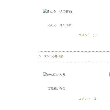
みたろー様の作品
コメント（1）
シーズン3応募作品
新島様の作品
コメント（2）