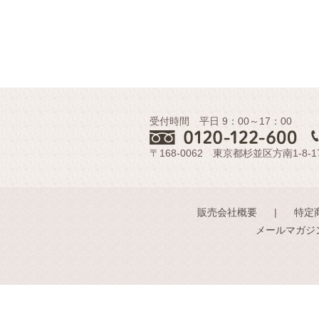
受付時間 平日 9：00～17：00
〒168-0062 東京都杉並区方南1-8-1
販売会社概要
特定
メールマガジ