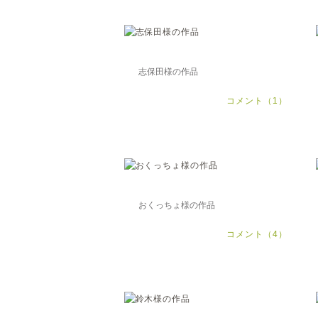
志保田様の作品
コメント（1）
おくっちょ様の作品
コメント（4）