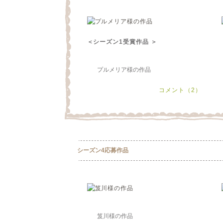
＜シーズン1受賞作品 ＞
プルメリア様の作品
コメント（2）
シーズン4応募作品
笈川様の作品