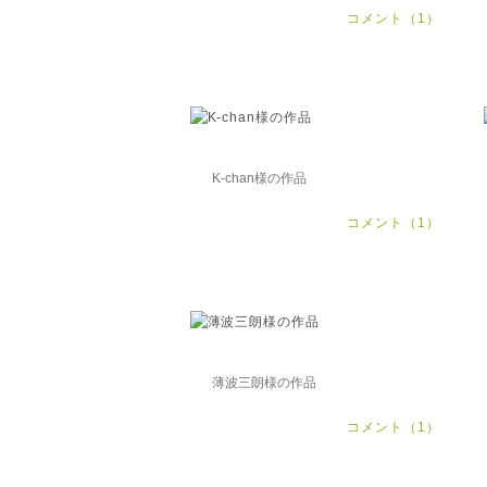
コメント（1）
K-chan様の作品
コメント（1）
薄波三朗様の作品
コメント（1）