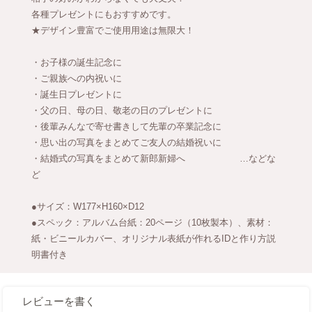
各種プレゼントにもおすすめです。
★デザイン豊富でご使用用途は無限大！
・お子様の誕生記念に
・ご親族への内祝いに
・誕生日プレゼントに
・父の日、母の日、敬老の日のプレゼントに
・後輩みんなで寄せ書きして先輩の卒業記念に
・思い出の写真をまとめてご友人の結婚祝いに
・結婚式の写真をまとめて新郎新婦へ …などな
ど
●サイズ：W177×H160×D12
●スペック：アルバム台紙：20ページ（10枚製本）、素材：
紙・ビニールカバー、オリジナル表紙が作れるIDと作り方説
明書付き
レビューを書く