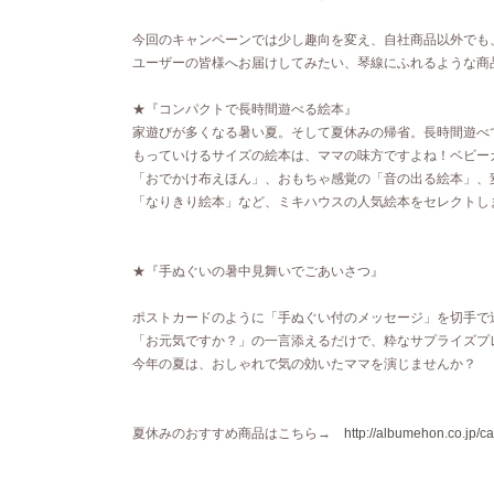
今回のキャンペーンでは少し趣向を変え、自社商品以外でも
ユーザーの皆様へお届けしてみたい、琴線にふれるような商
★『コンパクトで長時間遊べる絵本』
家遊びが多くなる暑い夏。そして夏休みの帰省。長時間遊べ
もっていけるサイズの絵本は、ママの味方ですよね！ベビー
「おでかけ布えほん」、おもちゃ感覚の「音の出る絵本」、
「なりきり絵本」など、ミキハウスの人気絵本をセレクトし
★『手ぬぐいの暑中見舞いでごあいさつ』
ポストカードのように「手ぬぐい付のメッセージ」を切手で
「お元気ですか？」の一言添えるだけで、粋なサプライズプ
今年の夏は、おしゃれで気の効いたママを演じませんか？
夏休みのおすすめ商品はこちら→
http://albumehon.co.jp/c