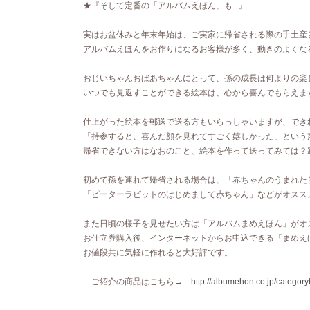
★『そして定番の「アルバムえほん」も...』
実はお盆休みと年末年始は、ご実家に帰省される際の手土産
アルバムえほんをお作りになるお客様が多く、動きのよくな
おじいちゃんおばあちゃんにとって、孫の成長は何よりの楽
いつでも見返すことができる絵本は、心から喜んでもらえま
仕上がった絵本を郵送で送る方もいらっしゃいますが、でき
「持参すると、喜んだ顔を見れてすごく嬉しかった」という
帰省できない方はなおのこと、絵本を作って送ってみては？
初めて孫を連れて帰省される場合は、「赤ちゃんのうまれた
「ピーターラビットのはじめまして赤ちゃん」などがオスス
また日頃の様子を見せたい方は「アルバムまめえほん」がオ
お仕立券購入後、インターネットからお申込できる「まめえ
お値段共に気軽に作れると大好評です。
ご紹介の商品はこちら→
http://albumehon.co.jp/categoryb