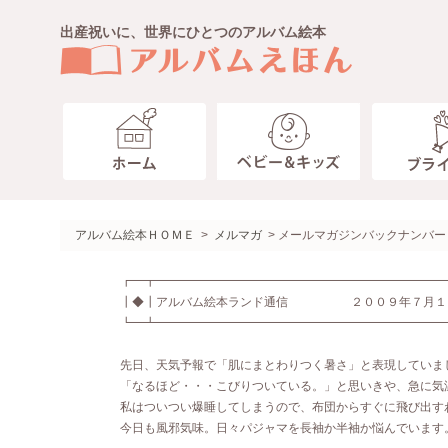
出産祝いに、世界にひとつのアルバム絵本
ベビー キッズ
ブライダル
ペット
趣味・その他
わたしたち
ガイド
アルバム絵本ＨＯＭＥ
>
メルマガ
> メールマガジンバックナンバー
製本タイプ
ジャケットアルバム
お客様のこえ
送料・お支払いについて
┏━┳━━━━━━━━━━━━━━━━━━━━━━━━
ベビー
┃◆┃アルバム絵本ランド通信 ２００９年７月１
額タイプ
ありがとうの本・趣味の本
コラム
ラッピングのご案内
10ツキ10カものがたり＜エコ
┗━┻━━━━━━━━━━━━━━━━━━━━━━━━
ネームインポエム
アルバムえほん作成画面
ご出産おめでとうの絵本＜お仕
仕上がり納期
先日、天気予報で「肌にまとわりつく暑さ」と表現していま
ご出産おめでとうの絵本＜アル
「なるほど・・・こびりついている。」と思いきや、急に気
１～２才のバースディ＜お仕立
私はついつい爆睡してしまうので、布団からすぐに飛び出す
今日も風邪気味。日々パジャマを長袖か半袖か悩んでいます