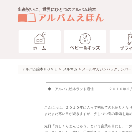
出産祝いに、世界にひとつのアルバム絵本
ベビー キッズ
ブライダル
ペット
趣味・その他
わたしたち
ガイド
アルバム絵本ＨＯＭＥ
>
メルマガ
> メールマガジンバックナンバー
製本タイプ
ジャケットアルバム
お客様のこえ
送料・お支払いについて
┏━┳━━━━━━━━━━━━━━━━━━━━━
ベビー
┃◆┃アルバム絵本ランド通信 ２０１０年２月
額タイプ
ありがとうの本・趣味の本
コラム
ラッピングのご案内
10ツキ10カものがたり＜エコ
┗━┻━━━━━━━━━━━━━━━━━━━━━
ネームインポエム
アルバムえほん作成画面
ご出産おめでとうの絵本＜お仕
仕上がり納期
こんにちは。２０１０年に入って初めてのお便りとな
ご出産おめでとうの絵本＜アル
まだまだ寒い日が続きますが、少しづつ春の準備を始
１～２才のバースディ＜お仕立
先日「おしくらまんじゅう」という言葉を目にし、一