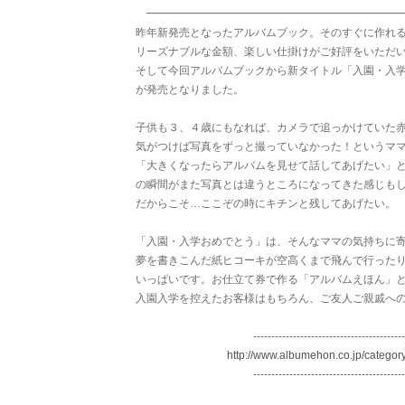
━━━━━━━━━━━━━━━━━━━━━━━
昨年新発売となったアルバムブック。そのすぐに作れ
リーズナブルな金額、楽しい仕掛けがご好評をいただい
そして今回アルバムブックから新タイトル「入園・入
が発売となりました。
子供も３、４歳にもなれば、カメラで追っかけていた
気がつけば写真をずっと撮っていなかった！というマ
「大きくなったらアルバムを見せて話してあげたい」
の瞬間がまた写真とは違うところになってきた感じも
だからこそ…ここぞの時にキチンと残してあげたい。
「入園・入学おめでとう」は、そんなママの気持ちに
夢を書きこんだ紙ヒコーキが空高くまで飛んで行った
いっぱいです。お仕立て券で作る「アルバムえほん」
入園入学を控えたお客様はもちろん、ご友人ご親戚へ
------------------------------------------
http://www.albumehon.co.jp/categor
------------------------------------------