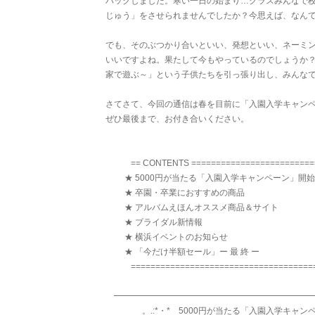
バックしました。寒い一日の始まり…クラスみんなで
じゅう」をさせられませんでしたか？今思えば、なん
でも、そのぶつかり合いといい、発想といい、ネーミ
いいですよね。果たして今もやっているのでしょうか
家で遊ぶ～」という子供たちを引っ張り出し、みんな
さてさて、今回の通信は春を目前に「入園入学キャン
ぜひ最後まで、お付き合いください。
== CONTENTS ==========================
★ 5000円が当たる「入園入学キャンペーン」開始
★ 卒園・卒業におすすめの商品
★ アルバムえほんオススメ商品＆サイト
★ ブライダル新情報
★ 横浜イベントのお知らせ
★ 「今だけ半額セール」ー 最 終 ー
======================================
━━━━━━━━━━━━━━━━━━━━━━━
。.:*・* 5000円が当たる「入園入学キャンペー