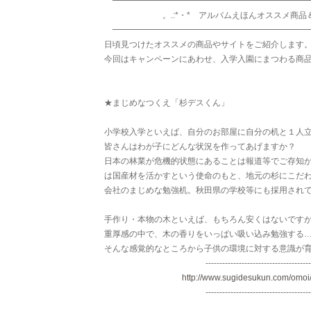
━━━━━━━━━━━━━━━━━━━━━━━
。.:*・* アルバムえほんオススメ商品＆サ
━━━━━━━━━━━━━━━━━━━━━━━
日頃見つけたオススメの商品やサイトをご紹介します
今回はキャンペーンにあわせ、入学入園にまつわる商
★まじめなつくえ「杉デスくん」
小学校入学といえば、自分のお部屋に自分の机と１人
皆さんはわが子にどんな状況を作ってあげますか？
日本の林業が危機的状態にあることは報道等でご存知
は国産材を活かすという使命のもと、地元の杉にこだ
会社のまじめな勉強机。秋田県の学校等にも採用され
手作り・本物の木といえば、もちろん安くはないです
重厚感の中で、木の香りをいっぱい吸い込み勉強する
そんな感覚的なところから子供の環境に対する意識が
--------------------------------------
http://www.sugidesukun.com/omoi/
--------------------------------------