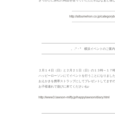
きっかけに弊社の商品を使っていただければなぁと感
------------------------------------------
http://albumehon.co.jp/categoryb
------------------------------------------
━━━━━━━━━━━━━━━━━━━━━━━
。.:*・* 横浜イベントのご案内 .
━━━━━━━━━━━━━━━━━━━━━━━
２月１４日（日）と２月２１日（日）の１３時～１７
ハッピーローソンにてイベントを行うことになりまし
おえかきを携帯ストラップにしてプレゼントしてます
お子様連れで遊びに来てくださいね♪
http://www3.lawson-miffy.jp/happylawson/diary.html
━━━━━━━━━━━━━━━━━━━━━━━