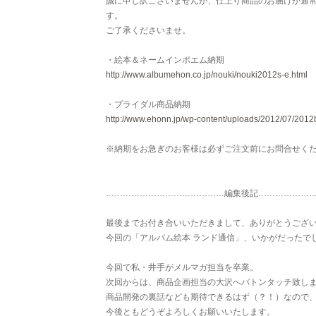
誠に申し訳ございませんが、仕上り商品のお届けが通
す。
ご了承くださいませ。
・絵本＆ネームインポエム納期
http://www.albumehon.co.jp/nouki/nouki2012s-e.html
・ブライダル商品納期
http://www.ehonn.jp/wp-content/uploads/2012/07/2012b
※納期をお急ぎのお客様は必ずご注文前にお問合せく
……………………………………編集後記………………
最後までお付き合いいただきまして、ありがとうござ
今回の「アルバム絵本 ランド通信」、いかがだったで
今回で私・井手がメルマガ担当を卒業。
次回からは、商品企画担当の大沢へバトンタッチ致しま
商品開発の裏話なども期待できるはず（？！）なので
今後ともどうぞよろしくお願いいたします。