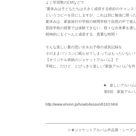
よく学習塾のCMなどで、
“夏休みは子どもたちは大きく成長する絶好のチャンス！
というコピーを目にしますが、これは別に勉強に限っ
夏休みは、家族旅行や学校の林間学校で自然の中で遊
普段学校の授業では体験できない、様々な出来事を通
精神的にもぐーんと成長する、貴重な時間！
そんな楽しい夏の思い出＆お子様の成長記録を
そのままパソコンに眠らせてしまってはもったいない
【オリジナル表紙のジャケットアルバム】で
手軽に、だけど、とびっきり楽しい“家族アルバム”を
■ 楽しいアルバムの作り方
第6回 家族アルバム「夏の
http://www.ehonn.jp/howto/lesson/6163.html
━━━━━━━━━━━━━━━━━━━━━━━━
☆★ジャケットアルバム作品展：シーズン４受