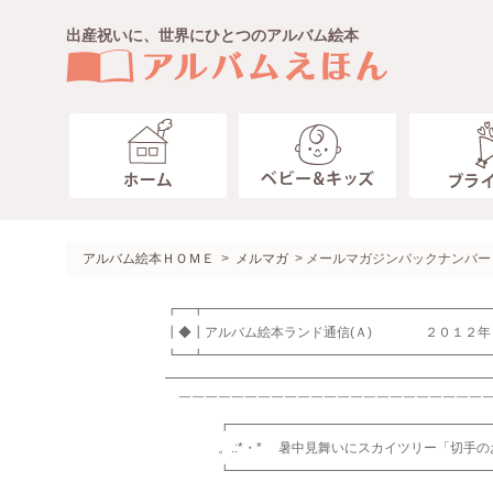
出産祝いに、世界にひとつのアルバム絵本
ベビー キッズ
ブライダル
ペット
趣味・その他
わたしたち
ガイド
アルバム絵本ＨＯＭＥ
>
メルマガ
> メールマガジンバックナンバー
製本タイプ
ジャケットアルバム
お客様のこえ
送料・お支払いについて
┏━┳━━━━━━━━━━━━━━━━━━━━━
ベビー
┃◆┃アルバム絵本ランド通信(Ａ) ２０１２年
額タイプ
ありがとうの本・趣味の本
コラム
ラッピングのご案内
10ツキ10カものがたり＜エコ
┗━┻━━━━━━━━━━━━━━━━━━━━━
ネームインポエム
アルバムえほん作成画面
ご出産おめでとうの絵本＜お仕
━━━━━━━━━━━━━━━━━━━━━━━━
仕上がり納期
￣￣￣￣￣￣￣￣￣￣￣￣￣￣￣￣￣￣￣￣￣￣￣￣
ご出産おめでとうの絵本＜アル
┏━━━━━━━━━━━━━━━━━━━━
１～２才のバースディ＜お仕立
。.:*・* 暑中見舞いにスカイツリー「切手のお便り
┗━━━━━━━━━━━━━━━━━━━━