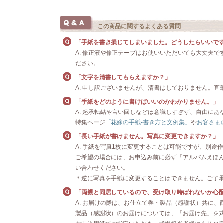
この商品に関するよくある質問
「手紙を書き損じてしまいました。どうしたらいいで
A. 修正液や修正テープはお使いいただいても大丈夫
ださい。
「文字を清書してもらえますか？」
A. 申し訳ございませんが、清書はしておりません。
「手紙をどのように書けばいいのかわかりません。」
A. 起承転結や言い回しなどは意識しすぎず、自由に
特集ページ
「花嫁の手紙-書き方と文例集」
や
お客さま
「長い手紙が書けません。写真に変更できますか？」
A. 手紙を写真1枚に変更することは可能ですが、別途
ご希望の場合には、お申込み前に必ず「アルバムえほん お
い合わせください。
＊逆に写真を手紙に変更することはできません。ご了
「両親と同居しているので、受け取り時ばれないか心
A. お届けの際は、お仕立て券・製品（感謝状）共に
製品（感謝状）のお届けについては、「お届け先」を