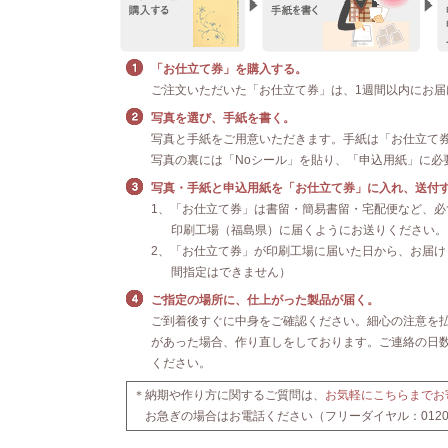
「お仕立て券」を購入する。
ご注文いただいた「お仕立て券」は、1週間以内にお届
写真を選び、手紙を書く。
写真と手紙をご用意いただきます。手紙は「お仕立て
写真の裏には「Noシール」を貼り、「申込用紙」に必
写真・手紙と申込用紙を「お仕立て券」に入れ、送付す
1、「お仕立て券」は書留・簡易書留・宅配便など、必
印刷工場（福島県）に届くようにお送りください。
2、「お仕立て券」が印刷工場に届いた日から、お届け
間指定はできません）
ご指定の場所に、仕上がった製品が届く。
ご到着後すぐに中身をご確認ください。細心の注意を
があった場合、作り直しをしております。ご連絡の日
ください。
＊納期や作り方に関するご質問は、
お気軽にこちらまでお
お急ぎの場合はお電話ください（フリーダイヤル：0120-1