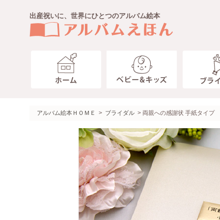
出産祝いに、世界にひとつのアルバム絵本
ベビー キッズ
ブライダル
ペット
趣味・その他
わたしたち
ガイド
アルバム絵本ＨＯＭＥ
>
ブライダル
> 両親への感謝状 手紙タイプ
製本タイプ
ジャケットアルバム
お客様のこえ
送料・お支払いについて
ベビー
額タイプ
ありがとうの本・趣味の本
コラム
ラッピングのご案内
10ツキ10カものがたり＜エコ
ネームインポエム
アルバムえほん作成画面
ご出産おめでとうの絵本＜お仕
仕上がり納期
ご出産おめでとうの絵本＜アル
１～２才のバースディ＜お仕立